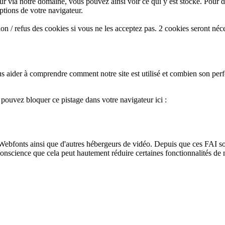
ur via notre domaine, vous pouvez ainsi voir ce qui y est stocké. Pour d
ptions de votre navigateur.
n / refus des cookies si vous ne les acceptez pas. 2 cookies seront néc
s aider à comprendre comment notre site est utilisé et combien son perf
s pouvez bloquer ce pistage dans votre navigateur ici :
ebfonts ainsi que d'autres hébergeurs de vidéo. Depuis que ces FAI so
conscience que cela peut hautement réduire certaines fonctionnalités de