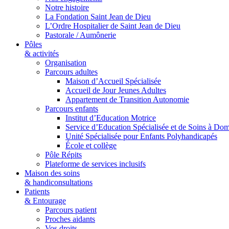
Notre histoire
La Fondation Saint Jean de Dieu
L’Ordre Hospitalier de Saint Jean de Dieu
Pastorale / Aumônerie
Pôles
& activités
Organisation
Parcours adultes
Maison d’Accueil Spécialisée
Accueil de Jour Jeunes Adultes
Appartement de Transition Autonomie
Parcours enfants
Institut d’Education Motrice
Service d’Education Spécialisée et de Soins à Dom
Unité Spécialisée pour Enfants Polyhandicapés
École et collège
Pôle Répits
Plateforme de services inclusifs
Maison des soins
& handiconsultations
Patients
& Entourage
Parcours patient
Proches aidants
Vos droits