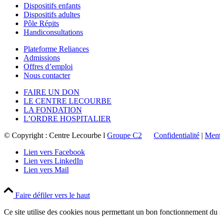
Dispositifs enfants
Dispositifs adultes
Pôle Répits
Handiconsultations
Plateforme Reliances
Admissions
Offres d’emploi
Nous contacter
FAIRE UN DON
LE CENTRE LECOURBE
LA FONDATION
L’ORDRE HOSPITALIER
© Copyright : Centre Lecourbe l
Groupe C2
Confidentialité
|
Ment
Lien vers Facebook
Lien vers LinkedIn
Lien vers Mail
Faire défiler vers le haut
Ce site utilise des cookies nous permettant un bon fonctionnement du s