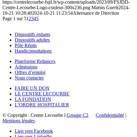
https://centrelecourbe-fsjd.fr/wp-content/uploads/2023/09/FSJDD-
Centre-Lecourbe-Logo-couleur-300x236.png
Marius Guerit
2024-
10-21 10:28:40
2024-10-21 11:23:54
Alternance de Direction
Page 1 sur 5
1
2
3
4
5
Dispositifs enfants
Dispositifs adultes
Pôle Répits
Handiconsultations
Plateforme Reliances
Admissions
Offres d’emploi
Nous contacter
FAIRE UN DON
LE CENTRE LECOURBE
LA FONDATION
L’ORDRE HOSPITALIER
© Copyright : Centre Lecourbe l
Groupe C2
Confidentialité
|
Mentions légales
Lien vers Facebook
Lien vers LinkedIn