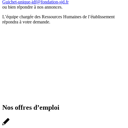
Guichet-unique-idf@fondation-sjd.fr
ou bien répondre à nos annonces.
L’équipe chargée des Ressources Humaines de l’établissement
répondra à votre demande.
« Cela fait 10 ans que je travaille au Centre
Lecourbe. J’ai acquis de nombreuses
connaissances et j’ai bénéficié de nombreuses
formations durant ces années. Cela m’a permis
de toujours mieux accompagner les résidents
dans le cadre de mon métier ».
Gilberte G.,
Aide-soignante à la MAS
Nos offres d’emploi