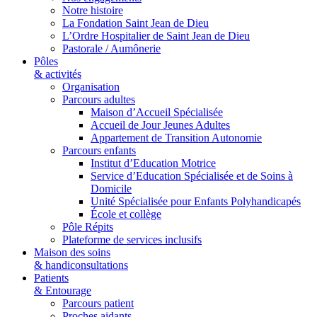
Notre histoire
La Fondation Saint Jean de Dieu
L’Ordre Hospitalier de Saint Jean de Dieu
Pastorale / Aumônerie
Pôles
& activités
Organisation
Parcours adultes
Maison d’Accueil Spécialisée
Accueil de Jour Jeunes Adultes
Appartement de Transition Autonomie
Parcours enfants
Institut d’Education Motrice
Service d’Education Spécialisée et de Soins à
Domicile
Unité Spécialisée pour Enfants Polyhandicapés
École et collège
Pôle Répits
Plateforme de services inclusifs
Maison des soins
& handiconsultations
Patients
& Entourage
Parcours patient
Proches aidants