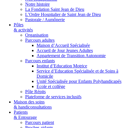
Notre histoire
La Fondation Saint Jean de Dieu
L’Ordre Hospitalier de Saint Jean de Dieu
Pastorale / Aumônerie
Pôles
& activités
Organisation
Parcours adultes
Maison d’Accueil Spécialisée
Accueil de Jour Jeunes Adultes
Appartement de Transition Autonomie
Parcours enfants
Institut d’Education Motrice
Service d’Education Spécialisée et de Soins à
Domicile
Unité Spécialisée pour Enfants Polyhandicapés
École et collège
Pôle Répits
Plateforme de services inclusifs
Maison des soins
& handiconsultations
Patients
& Entourage
Parcours patient
Proches aidants