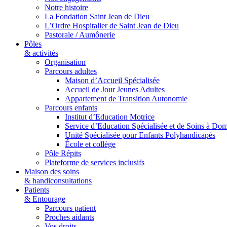
Notre histoire
La Fondation Saint Jean de Dieu
L’Ordre Hospitalier de Saint Jean de Dieu
Pastorale / Aumônerie
Pôles
& activités
Organisation
Parcours adultes
Maison d’Accueil Spécialisée
Accueil de Jour Jeunes Adultes
Appartement de Transition Autonomie
Parcours enfants
Institut d’Education Motrice
Service d’Education Spécialisée et de Soins à Dom
Unité Spécialisée pour Enfants Polyhandicapés
École et collège
Pôle Répits
Plateforme de services inclusifs
Maison des soins
& handiconsultations
Patients
& Entourage
Parcours patient
Proches aidants
Vos droits