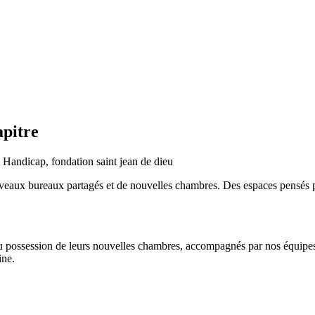
apitre
uveaux bureaux
partagés
et d
e nouvelles
chambres. Des espaces pensés p
u possession de leurs nouvelles chambres, accompagnés par
no
s équipe
ine.